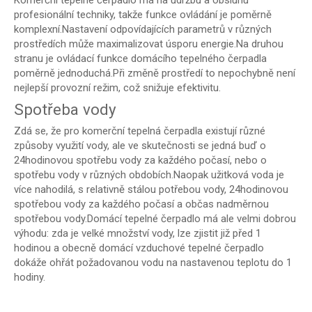
Komerční tepelné čerpadlo má na údržbu a obsluhu
profesionální techniky, takže funkce ovládání je poměrně
komplexní.Nastavení odpovídajících parametrů v různých
prostředích může maximalizovat úsporu energie.Na druhou
stranu je ovládací funkce domácího tepelného čerpadla
poměrně jednoduchá.Při změně prostředí to nepochybně není
nejlepší provozní režim, což snižuje efektivitu.
Spotřeba vody
Zdá se, že pro komerční tepelná čerpadla existují různé
způsoby využití vody, ale ve skutečnosti se jedná buď o
24hodinovou spotřebu vody za každého počasí, nebo o
spotřebu vody v různých obdobích.Naopak užitková voda je
více nahodilá, s relativně stálou potřebou vody, 24hodinovou
spotřebou vody za každého počasí a občas nadměrnou
spotřebou vody.Domácí tepelné čerpadlo má ale velmi dobrou
výhodu: zda je velké množství vody, lze zjistit již před 1
hodinou a obecně domácí vzduchové tepelné čerpadlo
dokáže ohřát požadovanou vodu na nastavenou teplotu do 1
hodiny.