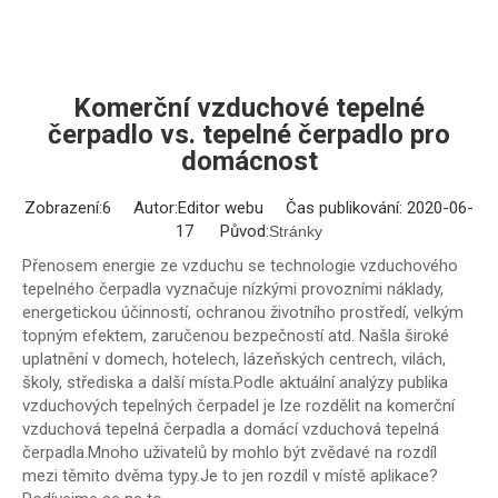
Komerční vzduchové tepelné
čerpadlo vs. tepelné čerpadlo pro
domácnost
Zobrazení:
6
Autor:Editor webu Čas publikování: 2020-06-
17 Původ:
Stránky
Přenosem energie ze vzduchu se technologie vzduchového
tepelného čerpadla vyznačuje nízkými provozními náklady,
energetickou účinností, ochranou životního prostředí, velkým
topným efektem, zaručenou bezpečností atd. Našla široké
uplatnění v domech, hotelech, lázeňských centrech, vilách,
školy, střediska a další místa.Podle aktuální analýzy publika
vzduchových tepelných čerpadel je lze rozdělit na komerční
vzduchová tepelná čerpadla a domácí vzduchová tepelná
čerpadla.Mnoho uživatelů by mohlo být zvědavé na rozdíl
mezi těmito dvěma typy.Je to jen rozdíl v místě aplikace?