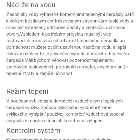
Nádrže na vodu
Zásobníky vody vybavené komerčními tepelnými čerpadly patří
k velkým beztlakým centralizovaným zásobníkům teplé vody a
musí být vyhrazeny údržbové šachty a ventilační ochranné
otvory.Vzhledem k potřebám projektu musí být více
testovacích a instalačních otvorů.U tepelného čerpadla pro
domácnost můžete zvolit uzavřenou nádrž na vodu s lepší
tlakovou izolací.To je jedinečná výhoda domácího tepelného
čerpadla.Měli bychom věnovat pozornost tepelnému
zachování teplovodních potrubních armatur, abychom snížili
tepelné ztráty a zlepšili účinnost.
Režim topení
V současnosti většina domácích vzduchových tepelných
čerpadel využívá způsob cyklického vytápění.Kromě
cyklického vytápění používají komerční vzduchová tepelná
čerpadla v mnoha situacích konstantní vytápění.
Kontrolní systém