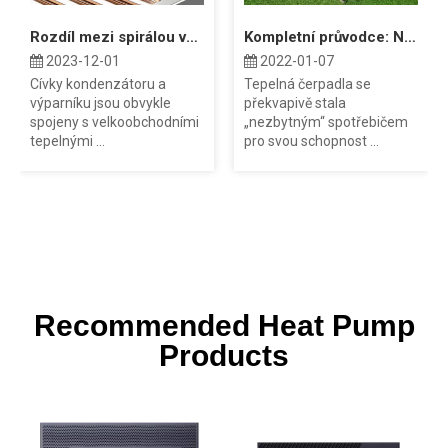
Rozdíl mezi spirálou výparníku a spirálou kondenzátoru
Kompletní průvodce: Náklady na tepelné čerpadlo zdroje vzduchu
2023-12-01
2022-01-07
Cívky kondenzátoru a
Tepelná čerpadla se
výparníku jsou obvykle
překvapivě stala
spojeny s velkoobchodními
„nezbytným“ spotřebičem
tepelnými ...
pro svou schopnost ...
Recommended Heat Pump
Products