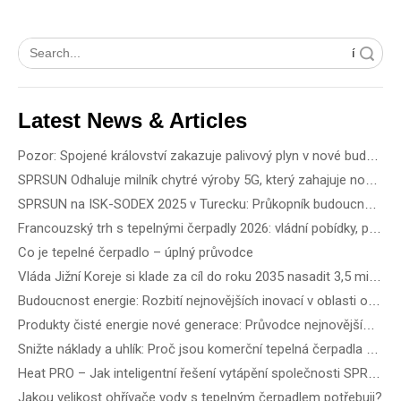
Vyhledávání
Latest News & Articles
Pozor: Spojené království zakazuje palivový plyn v nové budově od roku 2028
SPRSUN Odhaluje milník chytré výroby 5G, který zahajuje novou éru partnerství
SPRSUN na ISK-SODEX 2025 v Turecku: Průkopník budoucnosti zelené energie s inovativní technologií tepelných čerpadel
Francouzský trh s tepelnými čerpadly 2026: vládní pobídky, pravidla instalace a obchodní příležitosti
Co je tepelné čerpadlo – úplný průvodce
Vláda Jižní Koreje si klade za cíl do roku 2035 nasadit 3,5 milionu tepelných čerpadel – Jak vybrat nejlepší tepelné čerpadlo podle typu budovy
Budoucnost energie: Rozbití nejnovějších inovací v oblasti obnovitelné energie a technologických řešení
Produkty čisté energie nové generace: Průvodce nejnovějšími větrnými, přesnými solárními a obnovitelnými energetickými zařízeními
Snižte náklady a uhlík: Proč jsou komerční tepelná čerpadla R290 ATW budoucností energeticky účinných budov
Heat PRO – Jak inteligentní řešení vytápění společnosti SPRSUN usnadňuje život
Jakou velikost ohřívače vody s tepelným čerpadlem potřebuji?