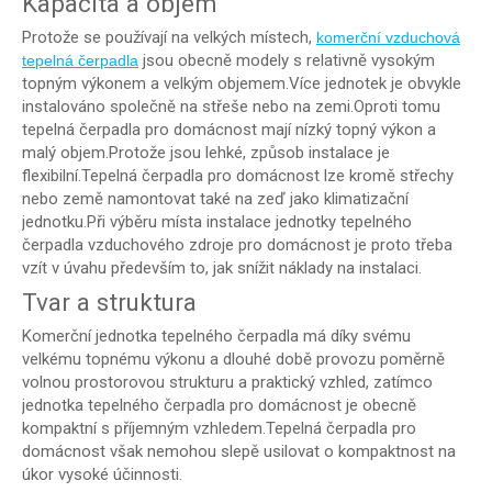
Kapacita a objem
Protože se používají na velkých místech,
komerční vzduchová
jsou obecně modely s relativně vysokým
tepelná čerpadla
topným výkonem a velkým objemem.Více jednotek je obvykle
instalováno společně na střeše nebo na zemi.Oproti tomu
tepelná čerpadla pro domácnost mají nízký topný výkon a
malý objem.Protože jsou lehké, způsob instalace je
flexibilní.Tepelná čerpadla pro domácnost lze kromě střechy
nebo země namontovat také na zeď jako klimatizační
jednotku.Při výběru místa instalace jednotky tepelného
čerpadla vzduchového zdroje pro domácnost je proto třeba
vzít v úvahu především to, jak snížit náklady na instalaci.
Tvar a struktura
Komerční jednotka tepelného čerpadla má díky svému
velkému topnému výkonu a dlouhé době provozu poměrně
volnou prostorovou strukturu a praktický vzhled, zatímco
jednotka tepelného čerpadla pro domácnost je obecně
kompaktní s příjemným vzhledem.Tepelná čerpadla pro
domácnost však nemohou slepě usilovat o kompaktnost na
úkor vysoké účinnosti.