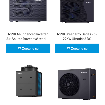
R290 Al-Enhanced Inverter
R290 Greenergy Series - 6-
Air-Source Bazénové tepelné
22KW Ultratichá DC
čerpadlo
invertorová tepelná čerpadla
se vzduchovým zdrojem
Zeptejte se
Zeptejte se
20KW 22KW